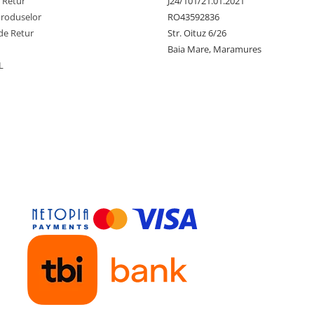
e Retur
J24/101/21.01.2021
Produselor
RO43592836
de Retur
Str. Oituz 6/26
Baia Mare, Maramures
L