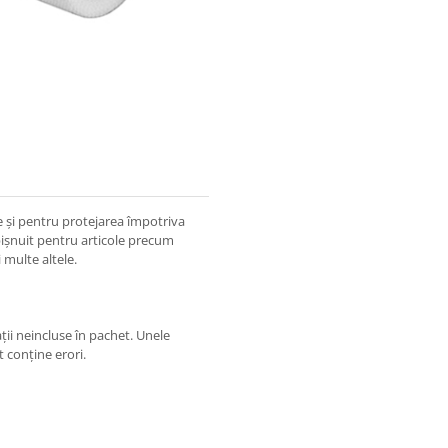
e și pentru protejarea împotriva
obișnuit pentru articole precum
 multe altele.
ții neincluse în pachet. Unele
t conține erori.