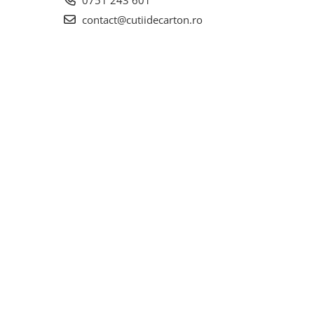
0751 243 601
contact@cutiidecarton.ro