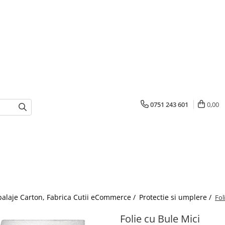
0751 243 601
0,00
mbalaje Carton, Fabrica Cutii eCommerce /
Protectie si umplere /
Fol
Folie cu Bule Mici