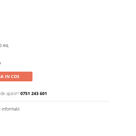
0 mL
e
A IN COS
 de ajutor?
0751 243 601
informatii