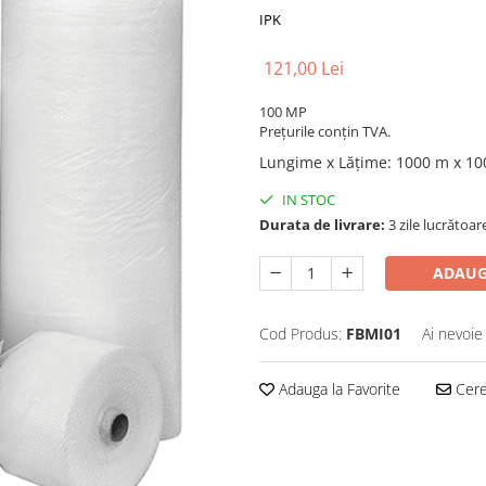
IPK
121,00 Lei
100 MP
Prețurile conțin TVA.
Lungime x Lățime
:
1000 m x 10
IN STOC
Durata de livrare:
3 zile lucrătoar
ADAUG
Cod Produs:
FBMI01
Ai nevoie
Adauga la Favorite
Cere 