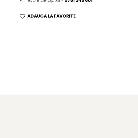
Ai nevoie de ajutor?
0751 243 601
ADAUGA LA FAVORITE