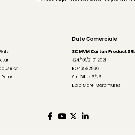
Date Comerciale
Plata
SC MVM Carton Product SR
Retur
J24/101/21.01.2021
oduselor
RO43592836
 Retur
Str. Oituz 6/26
Baia Mare, Maramures