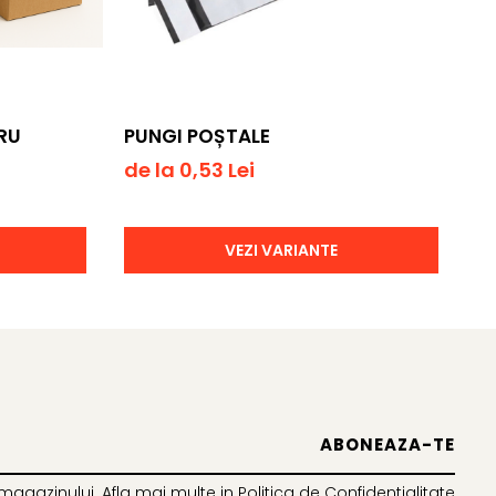
RU
PUNGI POȘTALE
C
F
de la 0,53 Lei
de
VEZI VARIANTE
magazinului. Afla mai multe in
Politica de Confidentialitate