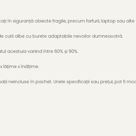
ați în siguranță obiecte fragile, precum farfurii, laptop sau al
e cutii albe cu burete adaptabile nevoilor dumneavotră.
utul acestuia variind între 60% și 90%.
 lățime x înălțime.
ții neincluse în pachet. Unele specificații sau prețul, pot fi mod