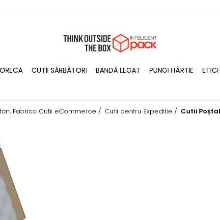
ORECA
CUTII SĂRBĂTORI
BANDĂ LEGAT
PUNGI HÂRTIE
ETIC
Carton, Fabrica Cutii eCommerce /
Cutii pentru Expeditie /
Cutii Poșta