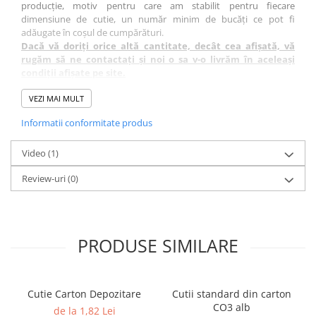
producție, motiv pentru care am stabilit pentru fiecare
dimensiune de cutie, un număr minim de bucăți ce pot fi
adăugate în coșul de cumpărături.
Dacă vă doriți orice altă cantitate, decât cea afișată, vă
rugăm să ne contactați și noi o sa v-o livrăm în aceleași
condiții afișate pe site.
Realizate din carton 100% reciclabil, contribuie la reducerea
VEZI MAI MULT
impactului asupra mediului.
Informatii conformitate produs
Dimensiunile afișate sunt dimensiunile interioare: lungime x
lățime x înălțime.
Video
(1)
Review-uri
(0)
PRODUSE SIMILARE
Cutie Carton Depozitare
Cutii standard din carton
CO3 alb
de la 1,82 Lei