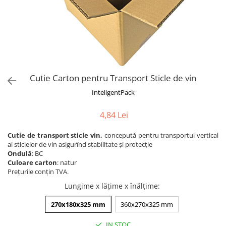
Cutie Carton pentru Transport Sticle de vin
InteligentPack
4,84 Lei
Cutie de transport sticle vin,
concepută pentru transportul vertical
al sticlelor de vin asigurînd stabilitate și protecție
Ondulă
: BC
Culoare carton
: natur
Prețurile conțin TVA.
Lungime x lățime x înălțime
:
270x180x325 mm
360x270x325 mm
IN STOC