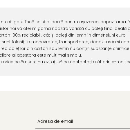
nu ați gasit încă soluția ideală pentru așezarea, depozitarea, 
rilor noi vă oferim gama noastră variată cu paleți fiind ideală p
arton 100% reciclabili, cât și paleți din lemn în dimensiuni euro.
ii sunt folosiți la manevrarea, transportarea, depozitarea și com
irea paleților din carton sau lemn nu conțin substanțe chimice
cilare al acestora este mult mai simplu.
u orice nelămurire nu ezitați să ne contactați atât prin e-mail c