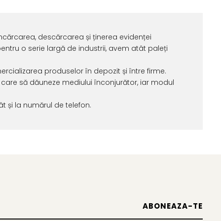
încărcarea, descărcarea și ținerea evidenței
entru o serie largă de industrii, avem atât paleți
ercializarea produselor în depozit și între firme.
 care să dăuneze mediului înconjurător, iar modul
ât și la numărul de telefon.