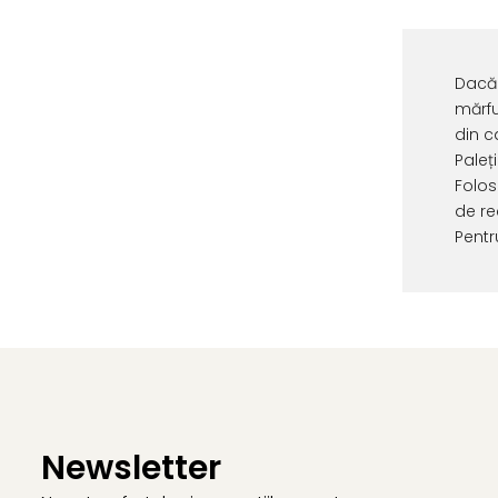
Dacă 
mărfu
din c
Paleț
Folos
de re
Pentr
Newsletter