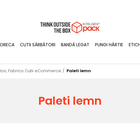
ORECA
CUTII SĂRBĂTORI
BANDĂ LEGAT
PUNGI HÂRTIE
ETIC
Carton, Fabrica Cutii eCommerce /
Paleti lemn
Paleti lemn