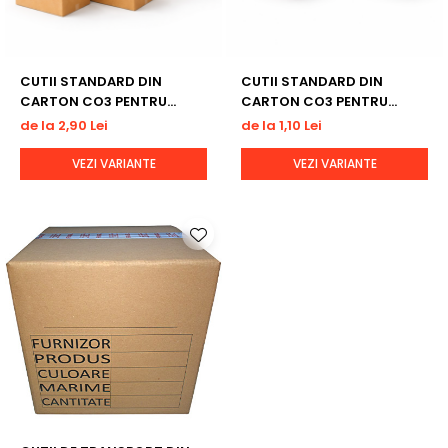
CUTII STANDARD DIN
CUTII STANDARD DIN
CARTON CO3 PENTRU
CARTON CO3 PENTRU
TRANSPORT PRODUSE
TRANSPORT PRODUSE MICI
de la 2,90 Lei
de la 1,10 Lei
VOLUMINOASE
VEZI VARIANTE
VEZI VARIANTE