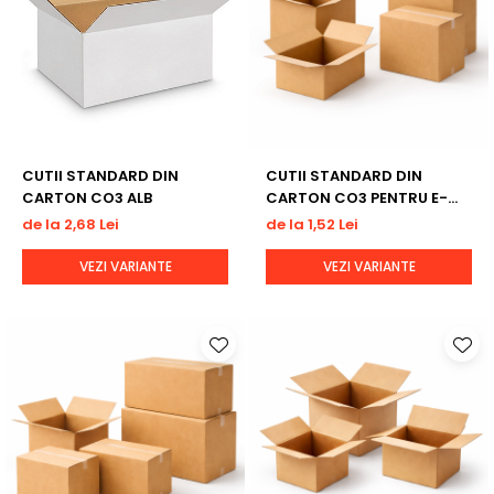
CUTII STANDARD DIN
CUTII STANDARD DIN
CARTON CO3 ALB
CARTON CO3 PENTRU E-
COMMERCE (CUTII MEDII)
de la 2,68 Lei
de la 1,52 Lei
VEZI VARIANTE
VEZI VARIANTE