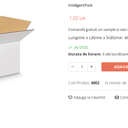
InteligentPack
1,02 Lei
Comandă gratuit un sample și vezi 
Lungime x Lățime x Înălțime
:
4
IN STOC
Durata de livrare:
3 zile lucrătoar
ADAUG
Cod Produs:
M02
Ai nevoie de 
Adauga la Favorite
Cere 