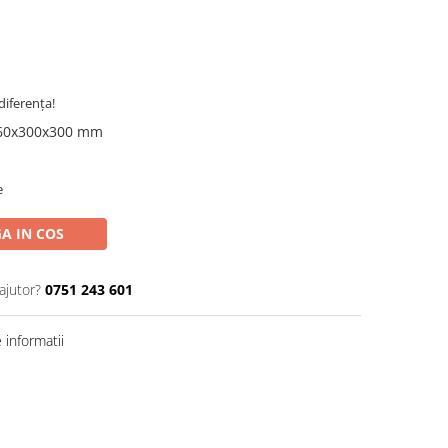
diferența!
60x300x300 mm
e
A IN COS
ajutor?
0751 243 601
informatii