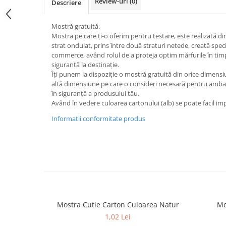
Review-uri
(0)
Descriere
Mostră gratuită.
Mostra pe care ți-o oferim pentru testare, este realizată 
strat ondulat, prins între două straturi netede, creată spe
commerce, având rolul de a proteja optim mărfurile în timpu
siguranță la destinație.
Îți punem la dispoziție o mostră gratuită din orice dimensiu
altă dimensiune pe care o consideri necesară pentru ambal
în siguranță a produsului tău.
Având în vedere culoarea cartonului (alb) se poate facil imp
Informatii conformitate produs
Mostra Cutie Carton Culoarea Natur
Mo
1,02 Lei