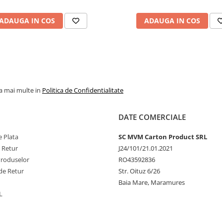
ADAUGA IN COS
ADAUGA IN COS
la mai multe in
Politica de Confidentialitate
DATE COMERCIALE
 Plata
SC MVM Carton Product SRL
e Retur
J24/101/21.01.2021
Produselor
RO43592836
de Retur
Str. Oituz 6/26
Baia Mare, Maramures
L