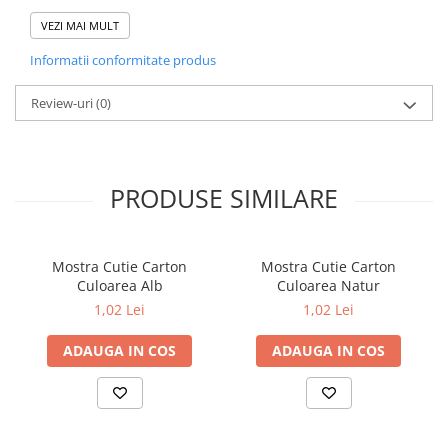
Având în vedere culoarea cartonului (alb) se poate facil imprima
cu logo-ul afacerii tale.
VEZI MAI MULT
Informatii conformitate produs
Review-uri
(0)
PRODUSE SIMILARE
Mostra Cutie Carton
Mostra Cutie Carton
Culoarea Alb
Culoarea Natur
1,02 Lei
1,02 Lei
ADAUGA IN COS
ADAUGA IN COS