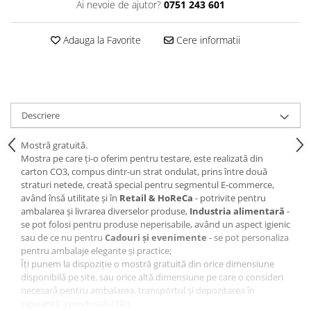
Ai nevoie de ajutor?
0751 243 601
Adauga la Favorite
Cere informatii
Descriere
Mostră gratuită.
Mostra pe care ți-o oferim pentru testare, este realizată din
carton CO3, compus dintr-un strat ondulat, prins între două
straturi netede, creată special pentru segmentul E-commerce,
având însă utilitate și în
Retail & HoReCa
- potrivite pentru
ambalarea și livrarea diverselor produse,
Industria alimentară
-
se pot folosi pentru produse neperisabile, având un aspect igienic
sau de ce nu pentru
Cadouri și evenimente
- se pot personaliza
pentru ambalaje elegante și practice;
Îți punem la dispoziție o mostră gratuită din orice dimensiune
disponibilă pe site, sau orice altă dimensiune pe care o consideri
necesară pentru ambalarea, transportul și depozitarea în
siguranță a produsului tău.