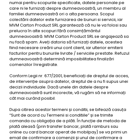
numai pentru scopurile specificate, datele personale pe
care ni le furnizați despre dumneavoastră, un membru al
familiei dumneavoastră ori o alta persoana. Scopul
colectării datelor este furnizarea de bunuri si servicii, iar
MVM Carton Product SRL garantează că nu le va folosi sau
prelucra în alte scopuri fără consimțământul
dumneavoastră. MVM Carton Product SRL se angajează sa
nu facă spam. Aveți datoria să furnizați datele, acestea
fiind necesare creării unui cont client, iar ulterior emiterii
facturilor pentru bunurile livrate / serviciile prestate. Refuzul
dumneavoastră determină imposibilitatea finalizări
comenzilor înregistrate.
Conform Legii nr. 677/2001, beneficiați de dreptul de acces,
de intervenție asupra datelor, dreptul de a nu fi supus unei
decizii individuale. Dacă unele din datele despre
dumneavoastră sunt incorecte, vă rugăm să ne informați
cât mai curând posibil.
Dupa citirea acestor termeni și conditii, se bifează casuța
“Sunt de acord cu Termenii si conditiile” și se trimite
comanda cu obligația de a plăti. În funcție de metoda de
plată aleasă (prin transfer bancar, plată ramburs sau
online cu card bancar operat de mobilpay) se va primi un
email de confirmare a comenzii și unul de confirmare a